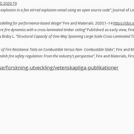
CD.2020.79
explosion in a fan stirred explosion vessel using an open source code”
, Journal of L
odelling for performance‐based design”
Fire and Materials. 2020;1–14
https://doi
re fire dynamics with a cross-laminated timber ceiling”
Published as early view, Fir
& Bisby L.
”Structural Capacity of One-Way Spanning Large-Scale Cross-Laminated Ti
 of Fire Resistance Tests on Combustible Versus Non- Combustible Slabs”
, Fire and 
dish fire safety regulation: From the industry’s perspective”
, Fire and Materials, Fi
se/forskning-utveckling/vetenskapliga-publikationer