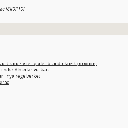
ke [8][9][10].
 vid brand? Vi erbjuder brandteknisk provning
e under Almedalsveckan
 i nya regelverket
cerad