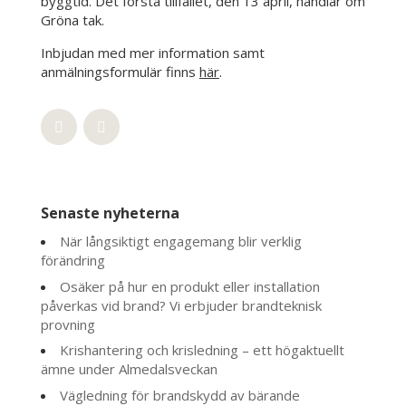
byggtid. Det första tillfället, den 13 april, handlar om
Gröna tak.
Inbjudan med mer information samt
anmälningsformulär finns
här
.
Senaste nyheterna
När långsiktigt engagemang blir verklig
förändring
Osäker på hur en produkt eller installation
påverkas vid brand? Vi erbjuder brandteknisk
provning
Krishantering och krisledning – ett högaktuellt
ämne under Almedalsveckan
Vägledning för brandskydd av bärande