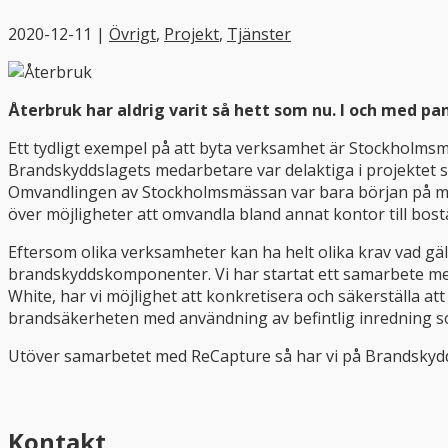
2020-12-11
|
Övrigt
,
Projekt
,
Tjänster
Återbruk har aldrig varit så hett som nu. I och med p
Ett tydligt exempel på att byta verksamhet är Stockholmsmä
Brandskyddslagets medarbetare var delaktiga i projektet so
Omvandlingen av Stockholmsmässan var bara början på möj
över möjligheter att omvandla bland annat kontor till bost
Eftersom olika verksamheter kan ha helt olika krav vad gä
brandskyddskomponenter. Vi har startat ett samarbete me
White, har vi möjlighet att konkretisera och säkerställa 
brandsäkerheten med användning av befintlig inredning so
Utöver samarbetet med ReCapture så har vi på Brandskydd
Kontakt