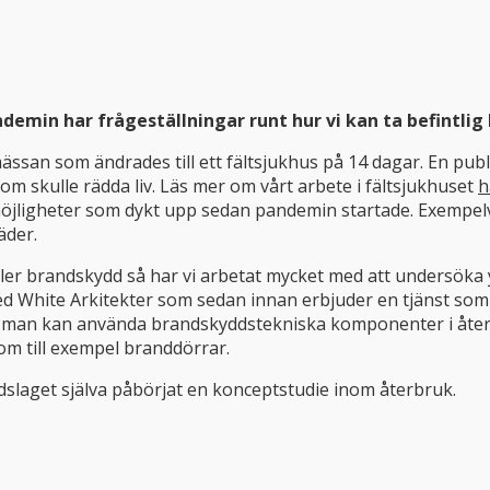
andemin har frågeställningar runt hur vi kan ta befintl
ssan som ändrades till ett fältsjukhus på 14 dagar. En publi
m skulle rädda liv. Läs mer om vårt arbete i fältsjukhuset
h
ligheter som dykt upp sedan pandemin startade. Exempelvis
äder.
ller brandskydd så har vi arbetat mycket med att undersöka 
d White Arkitekter som sedan innan erbjuder en tjänst so
att man kan använda brandskyddstekniska komponenter i återb
m till exempel branddörrar.
slaget själva påbörjat en konceptstudie inom återbruk.