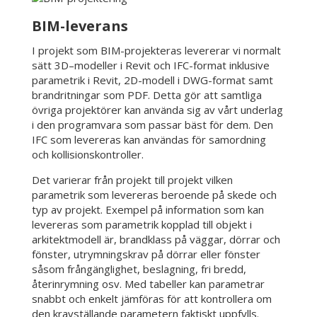
BIM-leverans
I projekt som BIM-projekteras levererar vi normalt
sätt 3D–modeller i Revit och IFC-format inklusive
parametrik i Revit, 2D-modell i DWG-format samt
brandritningar som PDF. Detta gör att samtliga
övriga projektörer kan använda sig av vårt underlag
i den programvara som passar bäst för dem. Den
IFC som levereras kan användas för samordning
och kollisionskontroller.
Det varierar från projekt till projekt vilken
parametrik som levereras beroende på skede och
typ av projekt. Exempel på information som kan
levereras som parametrik kopplad till objekt i
arkitektmodell är, brandklass på väggar, dörrar och
fönster, utrymningskrav på dörrar eller fönster
såsom frångänglighet, beslagning, fri bredd,
återinrymning osv. Med tabeller kan parametrar
snabbt och enkelt jämföras för att kontrollera om
den kravställande parametern faktiskt uppfylls.