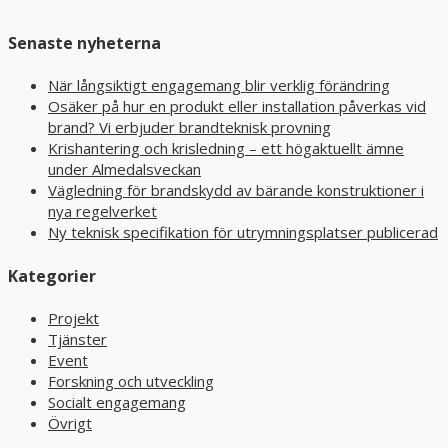
Senaste nyheterna
När långsiktigt engagemang blir verklig förändring
Osäker på hur en produkt eller installation påverkas vid
brand? Vi erbjuder brandteknisk provning
Krishantering och krisledning – ett högaktuellt ämne
under Almedalsveckan
Vägledning för brandskydd av bärande konstruktioner i
nya regelverket
Ny teknisk specifikation för utrymningsplatser publicerad
Kategorier
Projekt
Tjänster
Event
Forskning och utveckling
Socialt engagemang
Övrigt