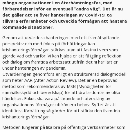
många organisationer i en återhämtningsfas, med
förberedelser inför en eventuell ”andra våg”. Det är nu
det gäller att se över hanteringen av Covid-19, ta
tillvara erfarenheter och utveckla förmågan att hantera
kommande situationer.
Genom att utvärdera hanteringen med ett framåtsyftande
perspektiv och med fokus på förbättringar kan
krishanteringsförmågan stärkas utan att fastna i vem som
gjorde vad och varför. Vi kan hjälpa er att få igång reflektion
och dialog om framtida arbetssätt utifrån det ni har lärt er
under hanteringen av pandemin.
Utvärderingen genomförs enligt en strukturerad dialogmodell
som heter AAR (After Action Review). Det är en beprövad
metod som rekommenderas av MSB (Myndigheten för
samhällsskydd och beredskap) för att dra lärdomar av olika
händelser. Fokus ska vara på lärande och utveckling av
organisationens förmågor utifrån era behov. Syftet är att
identifiera förbättringsåtgärder för att stärka den framtida
krishanteringsförmågan.
Metoden fungerar på lika bra på offentliga verksamheter som