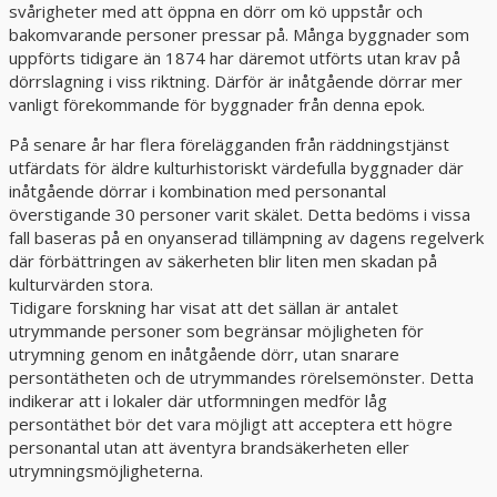
svårigheter med att öppna en dörr om kö uppstår och
bakomvarande personer pressar på. Många byggnader som
uppförts tidigare än 1874 har däremot utförts utan krav på
dörrslagning i viss riktning. Därför är inåtgående dörrar mer
vanligt förekommande för byggnader från denna epok.
På senare år har flera förelägganden från räddningstjänst
utfärdats för äldre kulturhistoriskt värdefulla byggnader där
inåtgående dörrar i kombination med personantal
överstigande 30 personer varit skälet. Detta bedöms i vissa
fall baseras på en onyanserad tillämpning av dagens regelverk
där förbättringen av säkerheten blir liten men skadan på
kulturvärden stora.
Tidigare forskning har visat att det sällan är antalet
utrymmande personer som begränsar möjligheten för
utrymning genom en inåtgående dörr, utan snarare
persontätheten och de utrymmandes rörelsemönster. Detta
indikerar att i lokaler där utformningen medför låg
persontäthet bör det vara möjligt att acceptera ett högre
personantal utan att äventyra brandsäkerheten eller
utrymningsmöjligheterna.