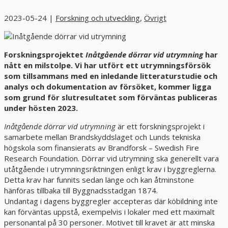
2023-05-24
|
Forskning och utveckling
,
Övrigt
Forskningsprojektet
Inåtgående dörrar vid utrymning
har
nått en milstolpe. Vi har utfört ett utrymningsförsök
som tillsammans med en inledande litteraturstudie och
analys och dokumentation av försöket, kommer ligga
som grund för slutresultatet som förväntas publiceras
under hösten 2023.
Inåtgående dörrar vid utrymning
är ett forskningsprojekt i
samarbete mellan Brandskyddslaget och Lunds tekniska
högskola som finansierats av Brandforsk – Swedish Fire
Research Foundation. Dörrar vid utrymning ska generellt vara
utåtgående i utrymningsriktningen enligt krav i byggreglerna.
Detta krav har funnits sedan länge och kan åtminstone
hänföras tillbaka till Byggnadsstadgan 1874.
Undantag i dagens byggregler accepteras där köbildning inte
kan förväntas uppstå, exempelvis i lokaler med ett maximalt
personantal på 30 personer. Motivet till kravet är att minska