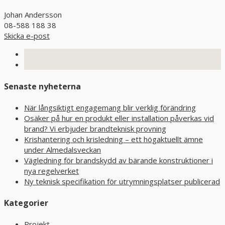
Johan Andersson
08-588 188 38
Skicka e-post
Senaste nyheterna
När långsiktigt engagemang blir verklig förändring
Osäker på hur en produkt eller installation påverkas vid
brand? Vi erbjuder brandteknisk provning
Krishantering och krisledning – ett högaktuellt ämne
under Almedalsveckan
Vägledning för brandskydd av bärande konstruktioner i
nya regelverket
Ny teknisk specifikation för utrymningsplatser publicerad
Kategorier
Projekt