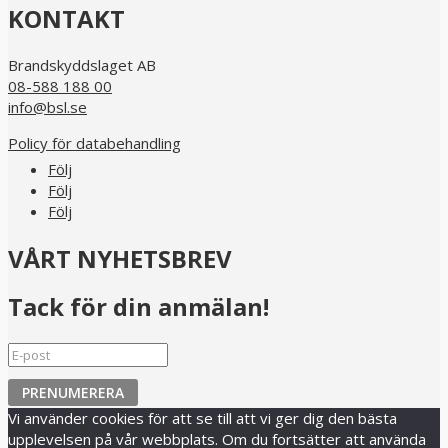
KONTAKT
Brandskyddslaget AB
08-588 188 00
info@bsl.se
Policy för databehandling
Följ
Följ
Följ
VÅRT NYHETSBREV
Tack för din anmälan!
PRENUMERERA
Vi använder cookies för att se till att vi ger dig den bästa
Copyright © 2026 Brandskyddslaget |
Webmail
upplevelsen på vår webbplats. Om du fortsätter att använda