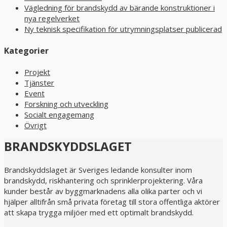
Vägledning för brandskydd av bärande konstruktioner i
nya regelverket
Ny teknisk specifikation för utrymningsplatser publicerad
Kategorier
Projekt
Tjänster
Event
Forskning och utveckling
Socialt engagemang
Övrigt
BRANDSKYDDSLAGET
Brandskyddslaget är Sveriges ledande konsulter inom
brandskydd, riskhantering och sprinklerprojektering. Våra
kunder består av byggmarknadens alla olika parter och vi
hjälper alltifrån små privata företag till stora offentliga aktörer
att skapa trygga miljöer med ett optimalt brandskydd.