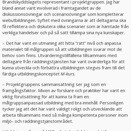
Brandskyddslagets representant i projektgruppen. Jag har
bland annat varit involverad i framtagandet av de
diskussionsövningar och scenarioövningar som kompletterar
webutbildningen. Syftet med övningarna är att deltagarna ska
få reflektera och diskutera olika scenarier som är hämtade från
verkliga händelser och på så sätt tillämpa sina nya kunskaper.
– Det har varit en utmaning att hitta ”rätt” nivå och anpassa
materialet till målgruppen så att utbildningen svarar mot de
behov som finns. Utvärderingstillfällena tillsammans med
deltagare från räddningstjänsten har varit ovärderliga för att
kunna utveckla och förbättra utbildningen stegvis fram till det
färdiga utbildningskonceptet
M-kurs
.
– Projektgruppens sammansättning ser jag som en
framgångsfaktor. Mixen av forskare och praktiker har varit en
viktig förutsättning för att kunna ta fram en
målgruppsanpassad utbildning med bra innehåll. Personligen
tycker jag att det har varit väldigt roligt och utvecklande att
arbeta tillsammans med så många kompetenta personer inom
miljö- och räddningstjänstområdet.