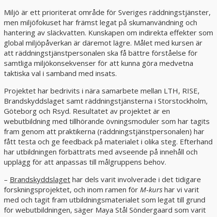
Miljö är ett prioriterat område för Sveriges räddningstjänster,
men miljöfokuset har främst legat på skumanvändning och
hantering av släckvatten. Kunskapen om indirekta effekter som
global miljöpåverkan är däremot lägre. Målet med kursen är
att räddningstjänstpersonalen ska få bättre förståelse för
samtliga miljökonsekvenser för att kunna göra medvetna
taktiska val i samband med insats.
Projektet har bedrivits i nära samarbete mellan LTH, RISE,
Brandskyddslaget samt räddningstjänsterna i Storstockholm,
Göteborg och Rsyd. Resultatet av projektet är en
webutbildning med tillhörande övningsmoduler som har tagits
fram genom att praktikerna (räddningstjänstpersonalen) har
fått testa och ge feedback på materialet i olika steg. Efterhand
har utbildningen förbättrats med avseende på innehåll och
upplägg för att anpassas till målgruppens behov.
–
Brandskyddslaget
har dels varit involverade i det tidigare
forskningsprojektet, och inom ramen för
M-kurs
har vi varit
med och tagit fram utbildningsmaterialet som legat till grund
för webutbildningen, säger Maya Stål Söndergaard som varit