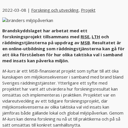
2022-03-08
|
Forskning och utveckling
,
Projekt
Brandskyddslaget har arbetat med ett
forskningsprojekt tillsammans med
RISE
,
LTH
och
räddningstjänsterna på uppdrag av
MSB
. Resultatet är
en online-utbildning som räddningstjänsterna kan gå för
att öka förståelsen för hur olika taktiska val i samband
med insats kan påverka miljön.
M-kurs
är ett MSB-finansierat projekt som syftar till att öka
kunskapen om miljökonsekvenser i samband med brand bland
Sveriges räddningstjänster. Ytterligare ett syfte med
projektet har varit att utvärdera hur forskningsresultat kan
omsättas och implementeras i praktiken. Projektet var en
vidareutveckling av ett tidigare forskningsprojekt, där
miljökonsekvenserna av olika taktiska val vid insats kan
jämföras både gällande lokal och global miljöpåverkan. Genom
M-kurs
kan denna forskning nu nå ut till praktikerna och på så
sätt omsättas till konkret samhällsnytta.