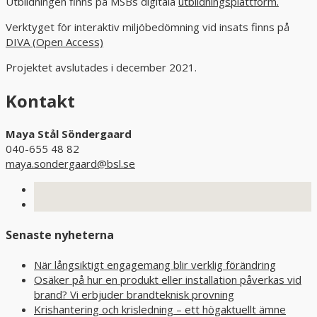
Utbildningen finns på MSBs digitala
utbildningsplattform.
Verktyget för interaktiv miljöbedömning vid insats finns på
DIVA (Open Access)
Projektet avslutades i december 2021.
Kontakt
Maya Stål Söndergaard
040-655 48 82
maya.sondergaard@bsl.se
Senaste nyheterna
När långsiktigt engagemang blir verklig förändring
Osäker på hur en produkt eller installation påverkas vid
brand? Vi erbjuder brandteknisk provning
Krishantering och krisledning – ett högaktuellt ämne