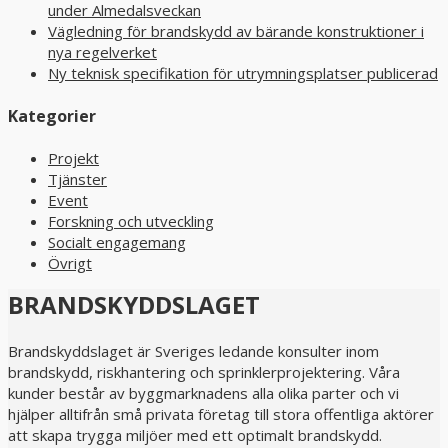
under Almedalsveckan
Vägledning för brandskydd av bärande konstruktioner i
nya regelverket
Ny teknisk specifikation för utrymningsplatser publicerad
Kategorier
Projekt
Tjänster
Event
Forskning och utveckling
Socialt engagemang
Övrigt
BRANDSKYDDSLAGET
Brandskyddslaget är Sveriges ledande konsulter inom
brandskydd, riskhantering och sprinklerprojektering. Våra
kunder består av byggmarknadens alla olika parter och vi
hjälper alltifrån små privata företag till stora offentliga aktörer
att skapa trygga miljöer med ett optimalt brandskydd.