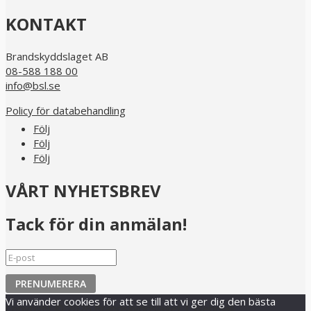
KONTAKT
Brandskyddslaget AB
08-588 188 00
info@bsl.se
Policy för databehandling
Följ
Följ
Följ
VÅRT NYHETSBREV
Tack för din anmälan!
PRENUMERERA
Vi använder cookies för att se till att vi ger dig den bästa
Copyright © 2026 Brandskyddslaget |
Webmail