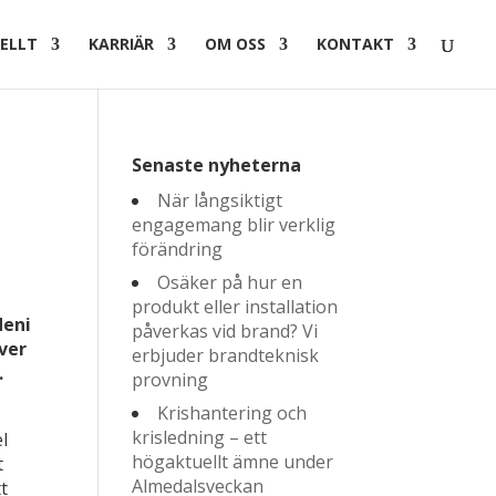
ELLT
KARRIÄR
OM OSS
KONTAKT
Senaste nyheterna
När långsiktigt
engagemang blir verklig
förändring
Osäker på hur en
produkt eller installation
deni
påverkas vid brand? Vi
ever
erbjuder brandteknisk
.
provning
Krishantering och
krisledning – ett
l
högaktuellt ämne under
t
Almedalsveckan
t