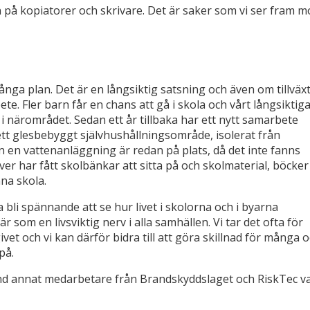
på kopiatorer och skrivare. Det är saker som vi ser fram m
ånga plan. Det är en långsiktig satsning och även om tillväx
te. Fler barn får en chans att gå i skola och vårt långsiktig
 närområdet. Sedan ett år tillbaka har ett nytt samarbete
tt glesbebyggt självhushållningsområde, isolerat från
n en vattenanläggning är redan på plats, då det inte fanns
er har fått skolbänkar att sitta på och skolmaterial, böcker
nna skola.
bli spännande att se hur livet i skolorna och i byarna
r som en livsviktig nerv i alla samhällen. Vi tar det ofta för
ivet och vi kan därför bidra till att göra skillnad för många 
på.
and annat medarbetare från Brandskyddslaget och RiskTec v