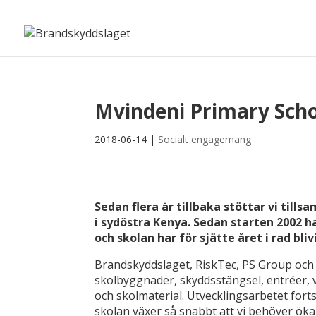
Mvindeni Primary Scho
2018-06-14
|
Socialt engagemang
Sedan flera år tillbaka stöttar vi til
i sydöstra Kenya. Sedan starten 2002 ha
och skolan har för sjätte året i rad bli
Brandskyddslaget, RiskTec, PS Group och B
skolbyggnader, skyddsstängsel, entréer, 
och skolmaterial. Utvecklingsarbetet fort
skolan växer så snabbt att vi behöver öka 