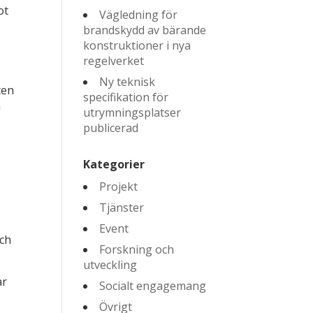
ot
Vägledning för
brandskydd av bärande
konstruktioner i nya
regelverket
Ny teknisk
ten
specifikation för
a
utrymningsplatser
publicerad
Kategorier
Projekt
Tjänster
Event
och
Forskning och
utveckling
ar
Socialt engagemang
Övrigt