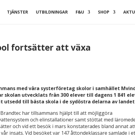
TJÄNSTER
UTBILDNINGAR
F&U
SHOP
AKTU
ol fortsätter att växa
lsammans med våra systerföretag skolor i samhället Mvin
r skolan utvecklats från 300 elever till dagens 1 841 el
vit utsedd till bästa skola i de sydöstra delarna av landet
randtec har tillsammans hjälpt till att möjliggöra
vattensystem och elinstallationer samt stöttat med läromede
sätter och vid ett besök i mars konstaterades bland annat at
vår insats. Vid besöket var 147 åttondeklassare samlade i et