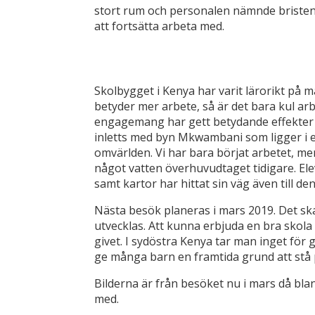
stort rum och personalen nämnde bristen 
att fortsätta arbeta med.
Skolbygget i Kenya har varit lärorikt på m
betyder mer arbete, så är det bara kul arbe
engagemang har gett betydande effekter i
inletts med byn Mkwambani som ligger i e
omvärlden. Vi har bara börjat arbetet, me
något vatten överhuvudtaget tidigare. Elev
samt kartor har hittat sin väg även till de
Nästa besök planeras i mars 2019. Det ska 
utvecklas. Att kunna erbjuda en bra skola ä
givet. I sydöstra Kenya tar man inget för g
ge många barn en framtida grund att stå 
Bilderna är från besöket nu i mars då bl
med.