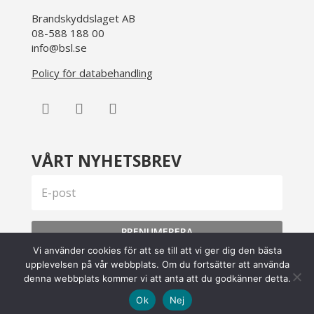
Brandskyddslaget AB
08-588 188 00
info@bsl.se
Policy för databehandling
VÅRT NYHETSBREV
PRENUMERERA
Vi använder cookies för att se till att vi ger dig den bästa
upplevelsen på vår webbplats. Om du fortsätter att använda
denna webbplats kommer vi att anta att du godkänner detta.
Copyright © 2026 Brandskyddslaget |
Webmail
Ok
Nej