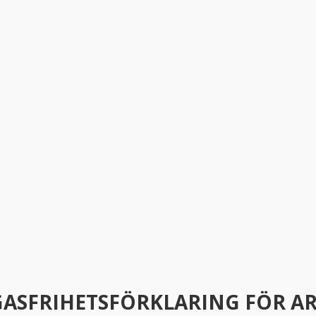
SFRIHETS­FÖRKLARING FÖR ARB