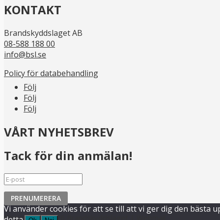
KONTAKT
Brandskyddslaget AB
08-588 188 00
info@bsl.se
Policy för databehandling
Följ
Följ
Följ
VÅRT NYHETSBREV
Tack för din anmälan!
PRENUMERERA
Vi använder cookies för att se till att vi ger dig den bäs
Copyright © 2026 Brandskyddslaget |
Webmail
detta.