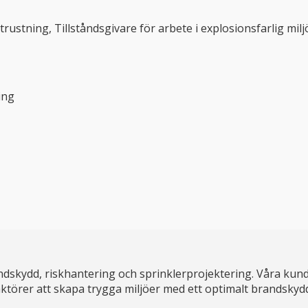
tning, Tillståndsgivare för arbete i explosionsfarlig miljö,
ing
dskydd, riskhantering och sprinklerprojektering. Våra kund
ga aktörer att skapa trygga miljöer med ett optimalt brandskyd