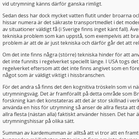
vid utrymning känns därför ganska rimligt.
Sedan dess har dock mycket vatten flutit under broarna o
hissar numera är det säkraste transportmedlet i det modern
av situationer väldigt få (i Sverige finns inget känt fall).
tekniska problem som kan uppstå, som exempelvis att brand
problem är att de är just tekniska och därför går det att 
Om det inte finns några (större) tekniska hinder för att an
det inte funnits i regelverket speciellt länge. I USA togs d
regelverket eftersom att det inte finns angivet som en före
något som är väldigt viktigt i hissbranschen.
För det andra så finns det den kognitiva tröskeln som vi n
utrymningsväg. Det är framförallt på detta område som B
forskning kan det konstateras att det är stor skillnad i v
använda en hiss för utrymning så anser de allra flesta att 
allra flesta (nästan alla) faktiskt använder hissen. Det h
utrymningshissar på olika sätt.
Summan av kardemumman är alltså att vi tror att en framti