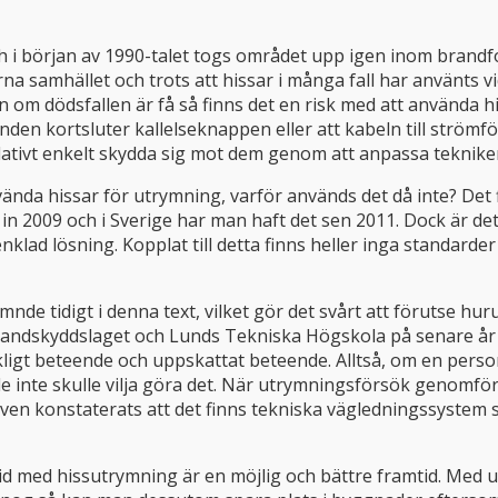
ch i början av 1990-talet togs området upp igen inom brand
a samhället och trots att hissar i många fall har använts v
 Även om dödsfallen är få så finns det en risk med att använda
en kortsluter kallelseknappen eller att kabeln till strömf
relativt enkelt skydda sig mot dem genom att anpassa teknik
vända hissar för utrymning, varför används det då inte? Det f
et in 2009 och i Sverige har man haft det sen 2011. Dock är de
nklad lösning. Kopplat till detta finns heller inga standarde
ämnde tidigt i denna text, vilket gör det svårt att förutse 
randskyddslaget och Lunds Tekniska Högskola på senare år 
erkligt beteende och uppskattat beteende. Alltså, om en pers
de inte skulle vilja göra det. När utrymningsförsök genomför
ar även konstaterats att det finns tekniska vägledningssyst
d med hissutrymning är en möjlig och bättre framtid. Med ut