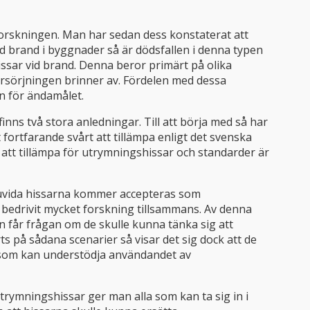
forskningen. Man har sedan dess konstaterat att
id brand i byggnader så är dödsfallen i denna typen
 hissar vid brand. Denna beror primärt på olika
örsörjningen brinner av. Fördelen med dessa
en för ändamålet.
inns två stora anledningar. Till att börja med så har
t fortfarande svårt att tillämpa enligt det svenska
r att tillämpa för utrymningshissar och standarder är
huruvida hissarna kommer accepteras som
bedrivit mycket forskning tillsammans. Av denna
on får frågan om de skulle kunna tänka sig att
ts på sådana scenarier så visar det sig dock att de
em som kan understödja användandet av
rymningshissar ger man alla som kan ta sig in i