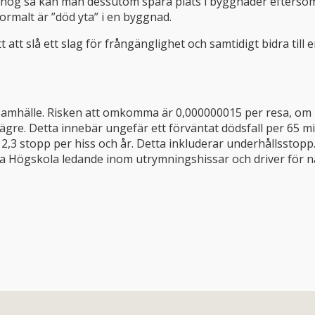
e nog så kan man dessutom spara plats i byggnader eftersom
malt är ”död yta” i en byggnad.
t att slå ett slag för frångänglighet och samtidigt bidra till
t samhälle. Risken att omkomma är 0,000000015 per resa, om
ägre. Detta innebär ungefär ett förväntat dödsfall per 65 mil
ka 2,3 stopp per hiss och år. Detta inkluderar underhållsstopp
Högskola ledande inom utrymningshissar och driver för närv