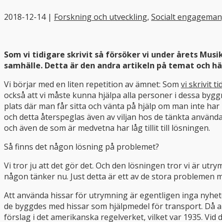
2018-12-14
|
Forskning och utveckling
,
Socialt engagema
Som vi tidigare skrivit så försöker vi under årets Mu
samhälle. Detta är den andra artikeln på temat och här
Vi börjar med en liten repetition av ämnet: Som
vi skrivit t
också att vi måste kunna hjälpa alla personer i dessa bygg
plats där man får sitta och vänta på hjälp om man inte har m
och detta återspeglas även av viljan hos de tänkta använ
och även de som är medvetna har låg tillit till lösningen.
Så finns det någon lösning på problemet?
Vi tror ju att det gör det. Och den lösningen tror vi är ut
någon tänker nu. Just detta är ett av de stora problemen 
Att använda hissar för utrymning är egentligen inga nyhet
de byggdes med hissar som hjälpmedel för transport. Då a
förslag i det amerikanska regelverket, vilket var 1935. Vid