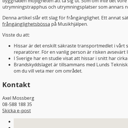
byggnaden möjligheten att ta sig ut. Som om inte det vor
utrymningstrapphus och utrymningsplatser som annars nor
Denna artikel slår ett slag för frångänglighet. Ett annat sät
frångänglighetsbössa
på Musikhjälpen.
Visste du att:
Hissar är det enskilt säkraste transportmedlet i vår
reparatörer. För en vanlig person är risken avsevärt l
I Sverige har en studie visat att hissar i snitt har cir
Brandskyddslaget är tillsammans med Lunds Tekniska 
om du vill veta mer om området.
Kontakt
Axel Mossberg
08-588 188 35
Skicka e-post