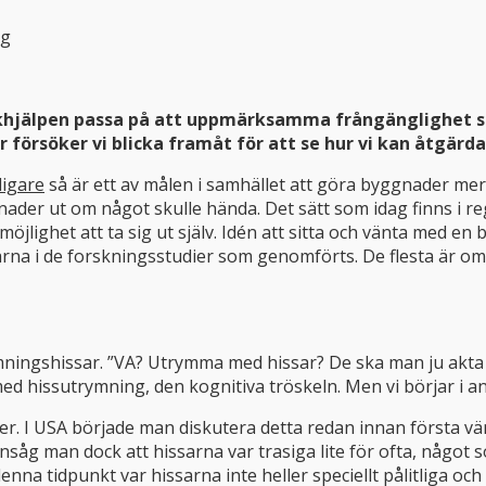
ng
sikhjälpen passa på att uppmärksamma frångänglighet so
 försöker vi blicka framåt för att se hur vi kan åtgärd
idigare
så är ett av målen i samhället att göra byggnader mer 
nader ut om något skulle hända. Det sätt som idag finns i r
öjlighet att ta sig ut själv. Idén att sitta och vänta med en
darna i de forskningsstudier som genomförts. De flesta är 
rymningshissar. ”VA? Utrymma med hissar? De ska man ju akta s
med hissutrymning, den kognitiva tröskeln. Men vi börjar i 
er. I USA började man diskutera detta redan innan första vä
nsåg man dock att hissarna var trasiga lite för ofta, någo
 denna tidpunkt var hissarna inte heller speciellt pålitliga o