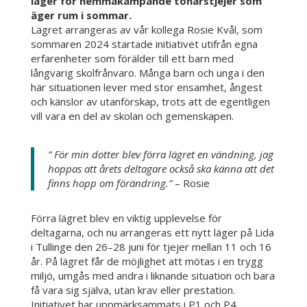
läger för hemmakämpande tonårstjejer som
äger rum i sommar.
Lägret arrangeras av vår kollega Rosie Kvål, som
sommaren 2024 startade initiativet utifrån egna
erfarenheter som förälder till ett barn med
långvarig skolfrånvaro. Många barn och unga i den
här situationen lever med stor ensamhet, ångest
och känslor av utanförskap, trots att de egentligen
vill vara en del av skolan och gemenskapen.
” För min dotter blev förra lägret en vändning, jag
hoppas att årets deltagare också ska känna att det
finns hopp om förändring.”
– Rosie
Förra lägret blev en viktig upplevelse för
deltagarna, och nu arrangeras ett nytt läger på Lida
i Tullinge den 26–28 juni för tjejer mellan 11 och 16
år. På lägret får de möjlighet att mötas i en trygg
miljö, umgås med andra i liknande situation och bara
få vara sig själva, utan krav eller prestation.
Initiativet har uppmärksammats i P1 och P4