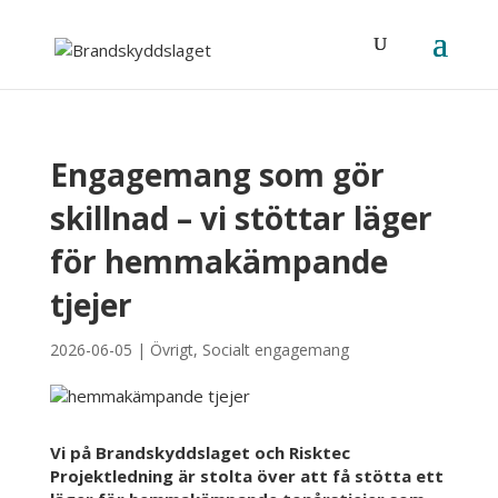
Engagemang som gör
skillnad – vi stöttar läger
för hemmakämpande
tjejer
2026-06-05
|
Övrigt
,
Socialt engagemang
Vi på Brandskyddslaget och Risktec
Projektledning är stolta över att få stötta ett