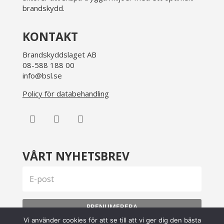
brandskydd.
KONTAKT
Brandskyddslaget AB
08-588 188 00
info@bsl.se
Policy för databehandling
VÅRT NYHETSBREV
PRENUMERERA
Vi använder cookies för att se till att vi ger dig den bästa