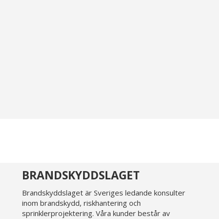
Här delar vi aktuella nyheter, artiklar och
insikter från vårt arbete inom brandskydd och
riskhantering.
BRANDSKYDDSLAGET
Brandskyddslaget är Sveriges ledande konsulter
inom brandskydd, riskhantering och
sprinklerprojektering. Våra kunder består av