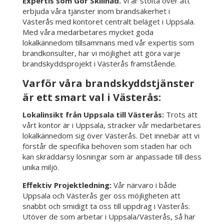
Expertis som Gör Skillnad.
Vi är stolta över att
erbjuda våra tjänster inom brandsäkerhet i
Västerås med kontoret centralt beläget i Uppsala.
Med våra medarbetares mycket goda
lokalkännedom tillsammans med vår expertis som
brandkonsulter, har vi möjlighet att göra varje
brandskyddsprojekt i Västerås framstående.
Varför våra brandskyddstjänster
är ett smart val i Västerås:
Lokalinsikt från Uppsala till Västerås:
Trots att
vårt kontor är i Uppsala, sträcker vår medarbetares
lokalkännedom sig över Västerås. Det innebär att vi
förstår de specifika behoven som staden har och
kan skräddarsy lösningar som är anpassade till dess
unika miljö.
Effektiv Projektledning:
Vår närvaro i både
Uppsala och Västerås ger oss möjligheten att
snabbt och smidigt ta oss till uppdrag i Västerås.
Utöver de som arbetar i Uppsala/Västerås, så har