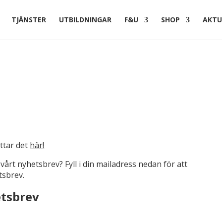
TJÄNSTER
UTBILDNINGAR
F&U
SHOP
AKTU
ttar det
här!
årt nyhetsbrev? Fyll i din mailadress nedan för att
sbrev.
etsbrev