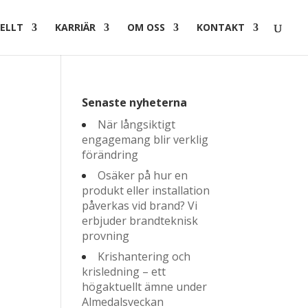
ELLT
KARRIÄR
OM OSS
KONTAKT
Senaste nyheterna
När långsiktigt
engagemang blir verklig
förändring
Osäker på hur en
produkt eller installation
påverkas vid brand? Vi
erbjuder brandteknisk
provning
Krishantering och
krisledning – ett
högaktuellt ämne under
Almedalsveckan