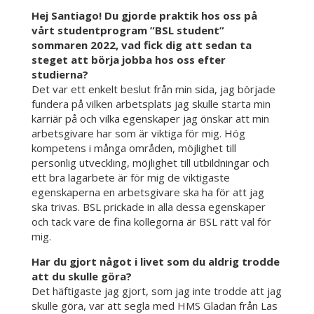
Hej Santiago! Du gjorde praktik hos oss på
vårt studentprogram ”BSL student”
sommaren 2022, vad fick dig att sedan ta
steget att börja jobba hos oss efter
studierna?
Det var ett enkelt beslut från min sida, jag började
fundera på vilken arbetsplats jag skulle starta min
karriär på och vilka egenskaper jag önskar att min
arbetsgivare har som är viktiga för mig. Hög
kompetens i många områden, möjlighet till
personlig utveckling, möjlighet till utbildningar och
ett bra lagarbete är för mig de viktigaste
egenskaperna en arbetsgivare ska ha för att jag
ska trivas. BSL prickade in alla dessa egenskaper
och tack vare de fina kollegorna är BSL rätt val för
mig.
Har du gjort något i livet som du aldrig trodde
att du skulle göra?
Det häftigaste jag gjort, som jag inte trodde att jag
skulle göra, var att segla med HMS Gladan från Las