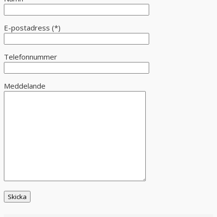
Lämna detta fält tomt.
E-postadress (*)
Telefonnummer
Meddelande