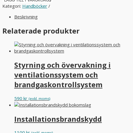
LÄGG TILL I VARUKORG
Kategori:
Handböcker
Beskrivning
Relaterade produkter
Styrning och övervakning i
ventilationssystem och
brandgaskontrollsystem
590
kr
(exkl. moms)
Installationsbrandskydd
1100
kr
(exkl. moms)