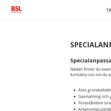
TJ
SPECIALAN
Specialanpass
Nedan finner du exempe
kontakta oss om du är 
Atex grundutbild
Gasmätning och ga
Föreståndare bra
Arbetsmiljö­utbil