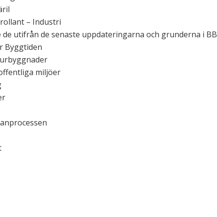
ril
ollant – Industri
 de utifrån de senaste uppdateringarna och grunderna i BB
r Byggtiden
turbyggnader
offentliga miljöer
g
er
planprocessen
t