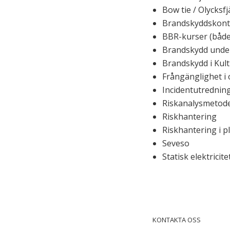
Bow tie / Olycksfjä
Brandskydds­kontr
BBR-kurser (både
Brandskydd unde
Brandskydd i Kul
Frångänglighet i 
Incident­utrednin
Riskanalys­metod
Riskhantering
Riskhantering i 
Seveso
Statisk elektricite
KONTAKTA OSS